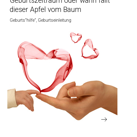
Vorheriger
Geburtszeitraum oder wann fällt
Beitrag
dieser Apfel vom Baum
Geburts"hilfe"
Geburtseinleitung